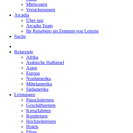
Mietwagen
Versicherungen
Arcadia
Über uns
Arcadia Team
Ihr Reisebüro im Zentrum von Leipzig
Suche
Reiseziele
Afrika
Arabische Halbinsel
Asien
Europa
Nordamerika
Mittelamerika
Südamerika
Leistungen
Pauschalreisen
Geschäftsreisen
Kreuzfahrten
Rundreisen
Hochzeitsreisen
Hotels
Flüge