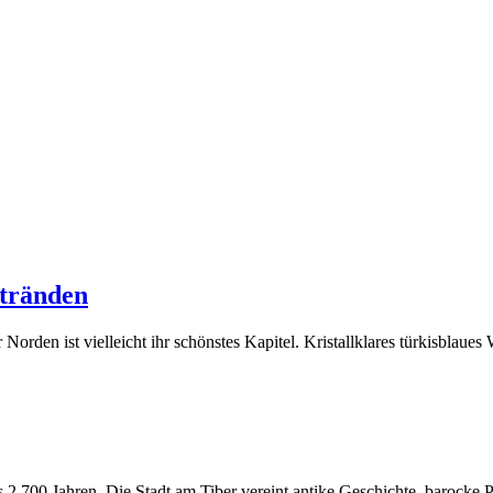
Stränden
 Norden ist vielleicht ihr schönstes Kapitel. Kristallklares türkisblaue
ls 2.700 Jahren. Die Stadt am Tiber vereint antike Geschichte, barocke 