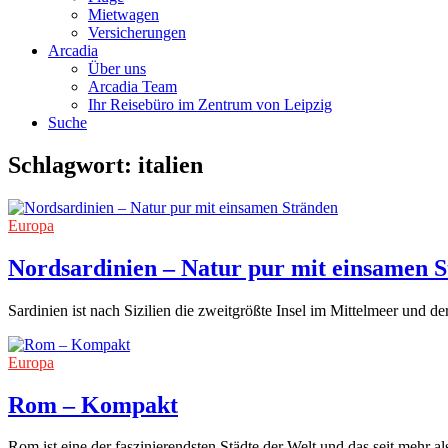
Mietwagen
Versicherungen
Arcadia
Über uns
Arcadia Team
Ihr Reisebüro im Zentrum von Leipzig
Suche
Schlagwort:
italien
Europa
Nordsardinien – Natur pur mit einsamen 
Sardinien ist nach Sizilien die zweitgrößte Insel im Mittelmeer und der
Europa
Rom – Kompakt
Rom ist eine der faszinierendsten Städte der Welt und das seit mehr a