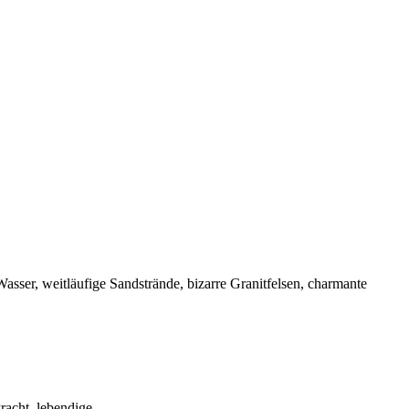
s Wasser, weitläufige Sandstrände, bizarre Granitfelsen, charmante
Pracht, lebendige